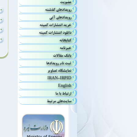
عضویت
رويدادهاي گذشته
رويداد‌هاي آتي
خريد انتشارات كميته
دانلود انتشارات کمیته
كتابخانه
خبرنامه
بانك مقالات
ثبت نام رویدادها
نمایشگاه تصاویر
IRAN-IRPID
English
ارتباط با ما
سایت‌های مرتبط