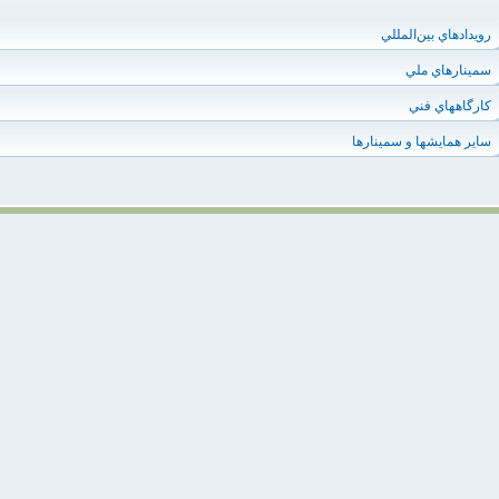
رويدادهاي بين‌المللي
سمينارهاي ملي
كارگاههاي فني
ساير همايشها و سمينارها