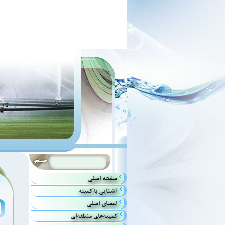
صفحه اصلي
آشنايي با كميته
اعضاي اصلي
كميته‌هاي منطقه‌اي