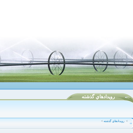
رويدادهاي گذشته
رويدادهاي گذشته
<
<