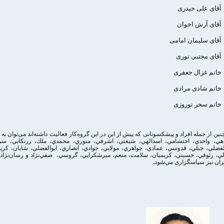
آقای علی حیدری
آقای آرش اخوان
آقای سلیمان امامی
آقای مجتبی نوری
خانم غزال جعفری
خانم شادی مرادی
خانم سحر نوروزی
ين از جمله افراد و پیشکسوتانی که پیش از این در این گروه‌کار فعالیت داشته‌اند می‌توان به 
هي، واحدي، احتشامي، اسدالهي، شيعتي، اشرفي، منوري، محمدي، ملك، زرنكابي، سر
الفضلي، جبلي، قدوسي، عمادي، جواهري، مولايي، جوادي، انصاري، ابوالفضلي، شايان، كر
لي، رئوفي، حسيني، كريميان، سلامت، منعم، ميرشكرايي، گروسي، صفي‌نژاد و رسان‌نژاد
زان نیز سپاسگزاری مي‌شود
.