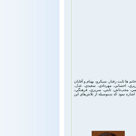
خانم ها
ثابت­ رفتار، سبکرو، بهنام و
آقایان
يري، احساني، مهردادي، سعيدي، عدل،
يمي، محب‌تاش، ثابتي، سريري، فرهنگي،
اشاره نمود که بدينوسيله از تلاش‌هاي این