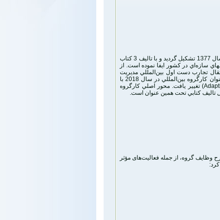
گروه‌کار كارشناسان رهيافت‌هاي فراگير مدیریت سیلاب كميته ملي آبياري و زهكشي ايران از سال 1377 تشكيل گردید و با تاليف 3 كتاب
روشهاي سازه‌اي در كشور ايفا نموده است. از
نتقال تجارب دست اول بين‌المللي مديريت
سيلاب به كشور موجب گرديده كه ايران صاحب كرسي رياست اين كارگروه بين‌المللي شود. عنوان كارگروه بين‌المللي در سال 2018 با
(Adapt
تغيير يافت. محور اصلي كارگروه
حال تاليف كتابي تحت همين عنوان است.
ح وظايف گروه، ‌از جمله فعالیت‌های مؤثر
کرد: