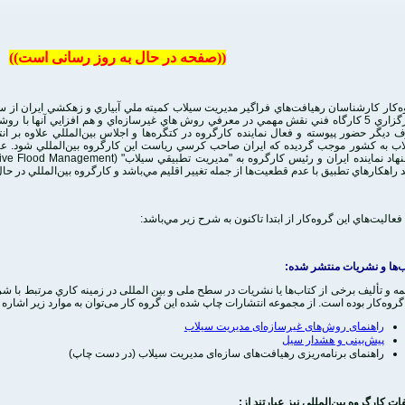
((صفحه در حال به روز رسانی است))
و برگزاري 5 كارگاه فني نقش مهمي در معرفي روش‌ ‌هاي غيرسازه‌اي و هم افزايي‌ آنها با 
ديگر حضور پيوسته و فعال نماينده كارگروه در كتگره‌ها و اجلاس بين‌المللي علاوه بر ا
هاد نماينده ايران و رئيس كارگروه به "مديريت تطبيقي سيلاب"
ive Flood Management)
 راهكارهاي تطبيق با عدم قطعيت‌ها از جمله تغيير اقليم مي‌باشد و كارگروه بين‌المللي در 
فعاليت‌هاي اين گروه‌كار از ابتدا تاكنون به شرح زير مي‌باشد:
‌‌ها و نشريات منتشر شده:
ه و تألیف برخی از کتاب‌ها یا نشریات در سطح ملی و بین المللی در زمینه كاري مرتبط با شر
گروه‌‌كار بوده است. از مجموعه انتشارات چاپ شده این گروه کار می‌توان به موارد زیر اشاره 
راهنمای روش‌های غیرسازه‌ای مدیریت سیلاب
پیش‌بینی و هشدار سیل
راهنمای برنامه‌ریزی رهیافت‌های سازه‌ای مدیریت سیلاب (در دست چاپ)
فات كارگروه بين‌المللي نيز عبارتند از: