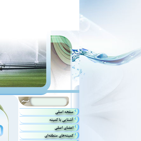
صفحه اصلي
آشنايي با كميته
اعضاي اصلي
كميته‌هاي منطقه‌اي