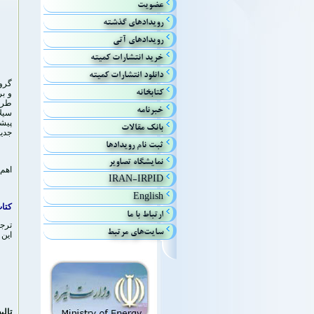
عضویت
رويدادهاي گذشته
رويداد‌هاي آتي
خريد انتشارات كميته
دانلود انتشارات کمیته
كتابخانه
طرف 
خبرنامه
پيشن
بانك مقالات
جديد
ثبت نام رویدادها
نمایشگاه تصاویر
اهم 
IRAN-IRPID
English
کتاب
ارتباط با ما
ترجم
سایت‌های مرتبط
اين 
تالي